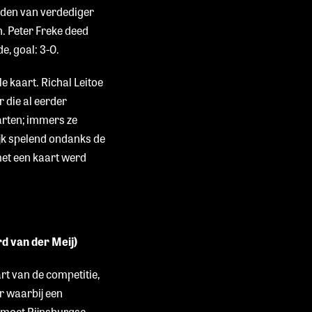
nden van verdediger
n. Peter Freke deed
e, goal: 3-0.
le kaart. Richal Leitoe
 die al eerder
arten; immers ze
ijk spelend ondanks de
 met een kaart werd
rd van der Meij)
rt van de competitie,
r waarbij een
ntmoet Rijnsburgse