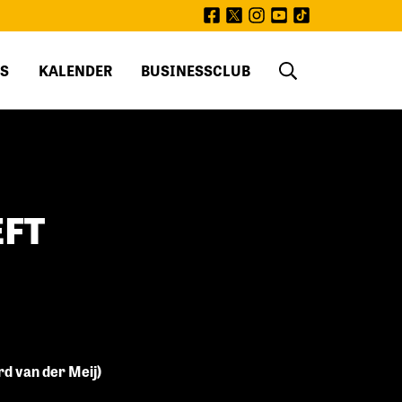
facebook
twitter
instagram
youtube
tiktok
S
KALENDER
BUSINESSCLUB
EFT
rd van der Meij)