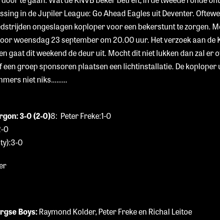
ssing in de Jupiler League: Go Ahead Eagles uit Deventer. Oftewel
edstrijden ongeslagen koploper voor een bekerstunt te zorgen. 
voor woensdag 23 september om 20.00 uur. Het verzoek aan de 
sen gaat dit weekend de deur uit. Mocht dit niet lukken dan zal er
 een groep sponsoren plaatsen een lichtinstallatie. De koploper 
 immers niet niks………
rgon: 3-0 (2-0)
8: Peter Freke:1-0
2-0
ty):3-0
er
urgse Boys:
Raymond Kolder, Peter Freke en Richal Leitoe