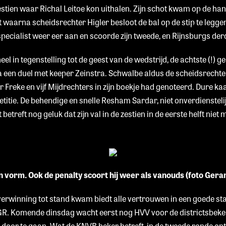
stien waar Richal Leitoe kon uithalen. Zijn schot kwam op de ha
t waarna scheidsrechter Higler besloot de bal op de stip te legge
pecialist weer eer aan en scoorde zijn tweede, en Rijnsburgs derd
heel in tegenstelling tot de geest van de wedstrijd, de achtste (!) ge
 een duel met keeper Zeinstra. Schwalbe aldus de scheidsrechter
 Freke en vijf Mijdrechters in zijn boekje had genoteerd. Dure ka
etitie. De behendige en snelle Resham Sardar, niet onverdienstel
etreft nog geluk dat zijn val in de zestien in de eerste helft niet
in vorm. Ook de penalty scoort hij weer als vanouds (foto Gera
erwinning tot stand kwam biedt alle vertrouwen in een goede sta
GR. Komende dinsdag wacht eerst nog HVV voor de districtsbeke
m door te gaan. Wat de KNVB beker betreft, in de tweede ronde o