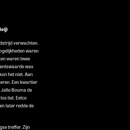
eij)
edstrijd verwachten.
mogelijkheden waren
uten waren twee
ementswaarde was
kon het niet. Aan
veren. Een kwartier
e Jelle Bouma de
os liet. Eelco
en later redde de
e treffer. Zijn