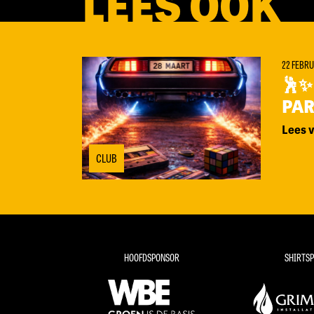
LEES OOK
22 FEBRU
🕺✨ 
PAR
Lees 
CLUB
HOOFDSPONSOR
SHIRTS