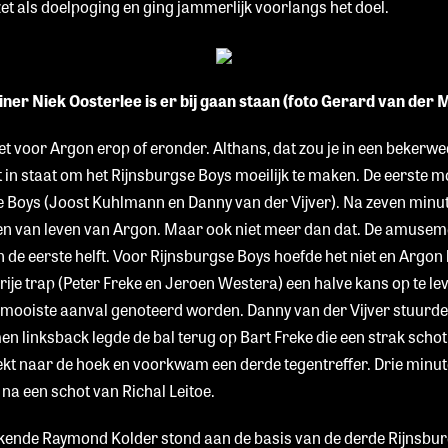
t als doelpoging en ging jammerlijk voorlangs het doel.
iner Niek Oosterlee is er bij gaan staan (foto Gerard van der M
et voor Argon erop of eronder. Althans, dat zou je in een bekerw
 in staat om het Rijnsburgse Boys moeilijk te maken. De eerste 
se Boys (Joost Kuhlmann en Danny van der Vijver). Na zeven min
eken van leven van Argon. Maar ook niet meer dan dat. De amus
n de eerste helft. Voor Rijnsburgse Boys hoefde het niet en Argon 
vrije trap (Peter Freke en Jeroen Westera) een halve kans op te le
e mooiste aanval genoteerd worden. Danny van der Vijver stuurd
n linksback legde de bal terug op Bart Freke die een strak schot l
kt naar de hoek en voorkwam een derde tegentreffer. Drie minut
 na een schot van Richal Leitoe.
ende Raymond Kolder stond aan de basis van de derde Rijnsburgs