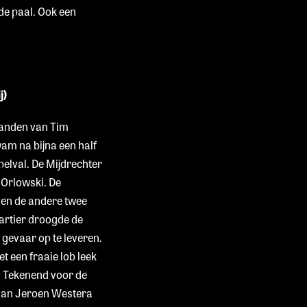
de paal. Ook een
j)
handen van Tim
am na bijna een half
elval. De Mijdrechter
 Orlowski. De
ven de andere twee
wartier droogde de
 gevaar op te leveren.
t een fraaie lob leek
n. Tekenend voor de
t van Jeroen Westera