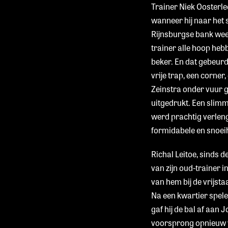
Trainer Niek Oosterlee
wanneer hij naar het s
Rijnsburgse bank weet
trainer alle hoop heb
beker. En dat gebeurd
vrije trap, een corne
Zeinstra onder vuur 
uitgedrukt. Een slim
werd prachtig verlen
formidabele en snoeiha
Richal Leitoe, sinds 
van zijn oud-trainer 
van hem bij de vrijsta
Na een kwartier spele
gaf hij de bal af aan 
voorsprong opnieuw ve