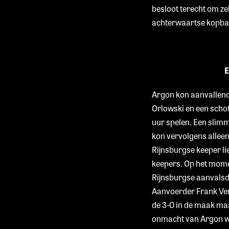
besloot terecht om ze
achterwaartse kopbal
E
Argon kon aanvallend
Orlowski en een schot
uur spelen. Een slim
kon vervolgens alleen
Rijnsburgse keeper li
keepers. Op het momen
Rijnsburgse aanvalsdr
Aanvoerder Frank Verla
de 3-0 in de maak maa
onmacht van Argon was