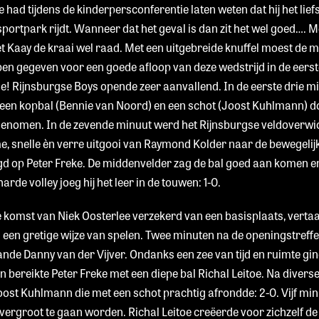
 had tijdens de kinderpersconferentie laten weten dat hij het liefs
portpark rijdt. Wanneer dat het geval is dan zit het wel goed…. Me
 Kaay de kraai wel raad. Met een uitgebreide knuffel moest de 
ben gegeven voor een goede afloop van deze wedstrijd in de eer
e! Rijnsburgse Boys opende zeer aanvallend. In de eerste drie 
r, een kopbal (Bennie van Noord) en een schot (Joost Kuhlmann) 
genomen. In de zevende minuut werd het Rijnsburgse veldoverwi
me, snelle èn verre uitgooi van Raymond Kolder naar de bewegel
gd op Peter Freke. De middenvelder zag de bal goed aan komen e
rde volley joeg hij het leer in de touwen: 1-0.
de komst van Niek Oosterlee verzekerd van een basisplaats, verta
in een gretige wijze van spelen. Twee minuten na de openingstref
ande Danny van der Vijver. Ondanks een zee van tijd en ruimte ging
n bereikte Peter Freke met een diepe bal Richal Leitoe. Na dive
Joost Kuhlmann die met een schot prachtig afrondde: 2-0. Vijf min
rgroot te gaan worden. Richal Leitoe creëerde voor zichzelf de