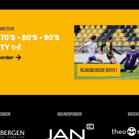
ARI 2026
70’S • 80’S • 90’S
TY ✨💃
verder
RIJNSBURGSE BOYS 1
PONSOR
MOUWSPONSOR
BROEK