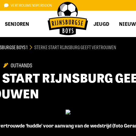
VERTROUWENSPERSOON
SENIOREN
JEUGD
NIEUW
SBURGSE BOYS 1
STERKE START RIJNSBURG GEEFT VERTROUWEN
OUTHANDS
 START RIJNSBURG GE
OUWEN
e vertrouwde ‘huddle’ voor aanvang van de wedstrijd (foto Gera