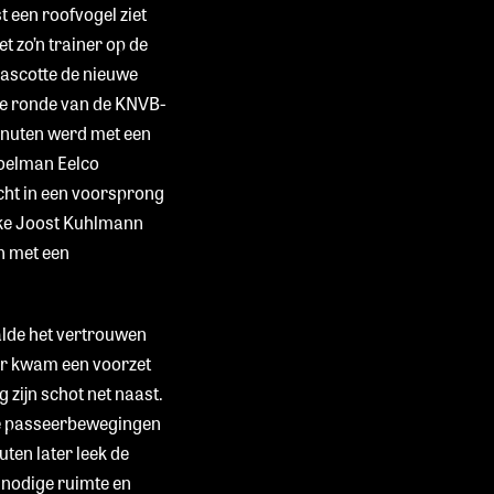
t een roofvogel ziet
t zo’n trainer op de
mascotte de nieuwe
ste ronde van de KNVB-
minuten werd met een
doelman Eelco
cht in een voorsprong
ijke Joost Kuhlmann
n met een
alde het vertrouwen
fer kwam een voorzet
 zijn schot net naast.
rse passeerbewegingen
uten later leek de
 nodige ruimte en