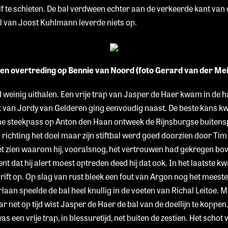
lf te schieten. De bal verdween echter aan de verkeerde kant van 
 van Joost Kuhlmann leverde niets op.
en overtreding op Bennie van Noord (foto Gerard van der Mei
 weinig uithalen. Een vrije trap van Jasper de Haer kwam in de 
 van Jordy van Gelderen ging eenvoudig naast. De beste kans kw
me steekpass op Anton den Haan ontweek de Rijnsburgse buitensp
 richting het doel maar zijn stiftbal werd goed doorzien door Tim
et zien waarom hij, vooralsnog, het vertrouwen had gekregen bo
t dat hij alert moest optreden deed hij dat ook. In het laatste k
ift op. Op slag van rust bleek een fout van Argon nog het meeste
an speelde de bal heel knullig in de voeten van Richal Leitoe. Me
r net op tijd wist Jasper de Haer de bal van de doellijn te koppe
 een vrije trap, in blessuretijd, net buiten de zestien. Het scho