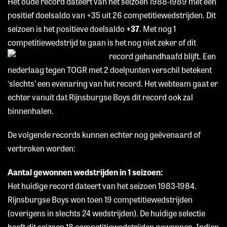
Het oude record dateert van het seizoen 1988-1989 met een
positief doelsaldo van +35 uit 26 competitiewedstrijden. Dit
seizoen is het positieve doelsaldo
+37
. Met nog 1
competitiewedstrijd te gaan is het
nog niet zeker of dit
record gehandhaafd blijft. Een
nederlaag tegen TOGR met 2 doelpunten verschil betekent
‘slechts’ een evenaring van het record. Het webteam gaat er
echter vanuit dat Rijnsburgse Boys dit record ook zal
binnenhalen.
De volgende records kunnen echter nog geëvenaard of
verbroken worden:
Aantal gewonnen wedstrijden in 1 seizoen:
Het huidige record dateert van het seizoen 1983-1984.
Rijnsburgse Boys won toen 19 competitiewedstrijden
(overigens in slechts 24 wedstrijden). De huidige selectie
heeft dit seizoen 18 competitiewedstrijden gewonnen. Indien