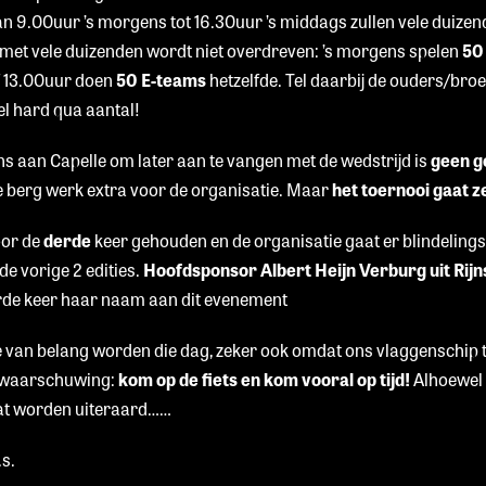
an 9.00uur ’s morgens tot 16.30uur ’s middags zullen vele duiz
met vele duizenden wordt niet overdreven: ’s morgens spelen
50
f 13.00uur doen
50 E-teams
hetzelfde. Tel daarbij de ouders/bro
el hard qua aantal!
s aan Capelle om later aan te vangen met de wedstrijd is
geen g
e berg werk extra voor de organisatie. Maar
het toernooi gaat 
oor de
derde
keer gehouden en de organisatie gaat er blindelings 
de vorige 2 edities.
Hoofdsponsor Albert Heijn Verburg uit Rij
erde keer haar naam aan dit evenement
e van belang worden die dag, zeker ook omdat ons vlaggenschip t
 waarschuwing:
kom op de fiets en kom vooral op tijd!
Alhoewel 
at worden uiteraard……
.s.