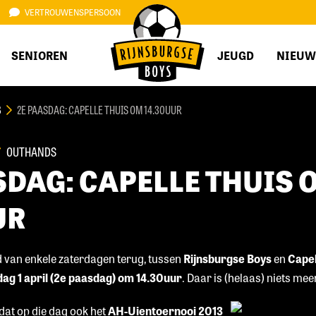
VERTROUWENSPERSOON
SENIOREN
JEUGD
NIEUW
B
2E PAASDAG: CAPELLE THUIS OM 14.30UUR
OUTHANDS
SDAG: CAPELLE THUIS 
UR
d van enkele zaterdagen terug, tussen
Rijnsburgse Boys
en
Capel
g 1 april (2e paasdag) om 14.30uur
. Daar is (helaas) niets me
t op die dag ook het
AH-Uientoernooi 2013