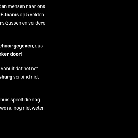
enden mensen naar ons
 F-teams
op 5 velden
ers/zussen en verdere
ehoor gegeven
, dus
zeker door
!
vanuit dat het net
nsburg
verbind niet
huis speelt die dag.
we nu nog niet weten