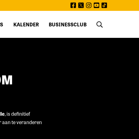
facebook
twitter
instagram
youtube
tiktok
S
KALENDER
BUSINESSCLUB
OM
le
, is definitief
er aan te veranderen