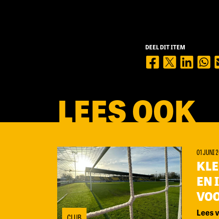
DEEL DIT ITEM
LEES OOK
01 JUNI 
KLE
EN 
VOO
Lees 
CLUB