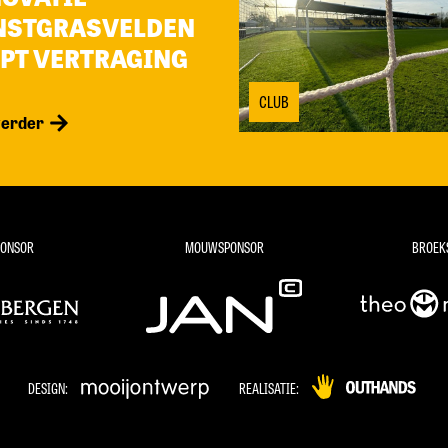
NSTGRASVELDEN
PT VERTRAGING
CLUB
verder
PONSOR
MOUWSPONSOR
BROEK
DESIGN:
REALISATIE: