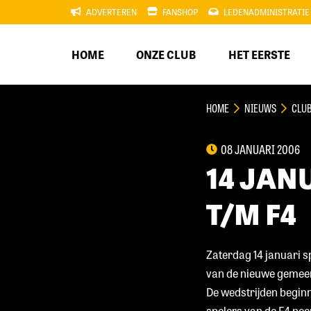
ADVERTEREN
FANSHOP
LEDENADMINISTRATIE
HOME
ONZE CLUB
HET EERSTE
HOME
NIEUWS
CLU
08 JANUARI 2006
14 JAN
T/M F4
Zaterdag 14 januari s
van de nieuwe gemeent
De wedstrijden beginn
spelers van de F4 nee