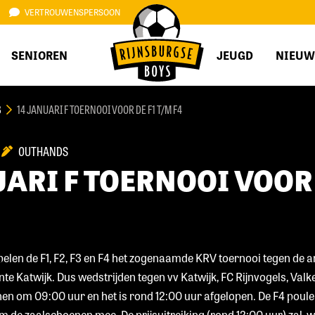
VERTROUWENSPERSOON
SENIOREN
JEUGD
NIEUW
B
14 JANUARI F TOERNOOI VOOR DE F1 T/M F4
OUTHANDS
UARI F TOERNOOI VOOR 
pelen de F1, F2, F3 en F4 het zogenaamde KRV toernooi tegen de 
e Katwijk. Dus wedstrijden tegen vv Katwijk, FC Rijnvogels, Val
en om 09:00 uur en het is rond 12:00 uur afgelopen. De F4 poule s
m de zaalschoenen mee. De prijsuitreiking (rond 12:00 uur) zal w