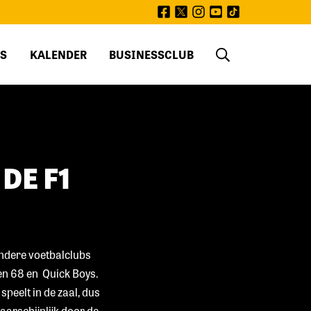
facebook
twitter
instagram
youtube
tiktok
S
KALENDER
BUSINESSCLUB
DE F1
andere voetbalclubs
ken 68 en Quick Boys.
peelt in de zaal, dus
aarschijnlijk door de