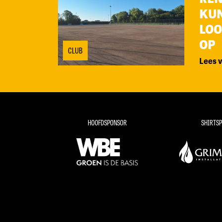
KU
LOO
OP
CLUB
Lees 
HOOFDSPONSOR
SHIRTS