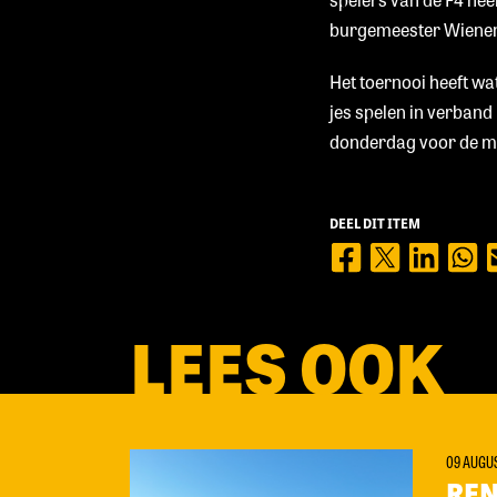
burgemeester Wienen 
Het toernooi heeft wat
jes spelen in verband
donderdag voor de mi
DEEL DIT ITEM
LEES OOK
09 AUGU
REN